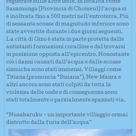
registrate sulle altre isole. In località come
Sasamunga (Provincia di Choiseul) l’acqua si
è inoltrata fino a 500 metri nell’entroterra. Più
di sessanta scosse di magnitudo inferiore sono
state avvertite durante i due giorni seguenti.
La città di Gizo è stata in parte protetta dalle
antistanti formazioni coralline e dal trovarsi
in posizione opposta all’epicentro. Nonostante
ciò i danni causati dall’acqua e dalle scosse
sismiche sono stati immensi. Villaggi come
Titiana (pronuncia “Sisiana”), New Manra e
altri ancora sono stati colpiti da tutta la
violenza delle onde e di conseguenza sono
stati totalmente o parzialmente spazzati via.
“Nusabaruku – un importante villaggio ormai
distrutto dalla furia dell’acqua”