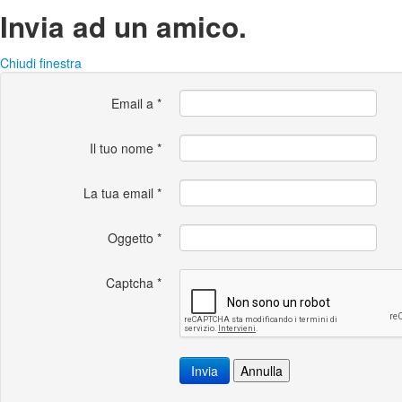
Invia ad un amico.
Chiudi finestra
Email a
*
Il tuo nome
*
La tua email
*
Oggetto
*
Captcha
*
Invia
Annulla