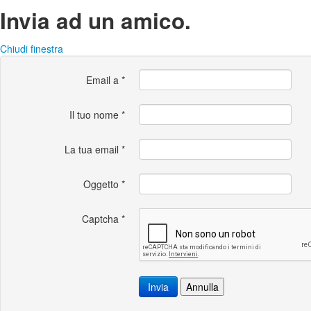
Invia ad un amico.
Chiudi finestra
Email a
*
Il tuo nome
*
La tua email
*
Oggetto
*
Captcha
*
Invia
Annulla