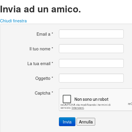
Invia ad un amico.
Chiudi finestra
Email a
*
Il tuo nome
*
La tua email
*
Oggetto
*
Captcha
*
Invia
Annulla