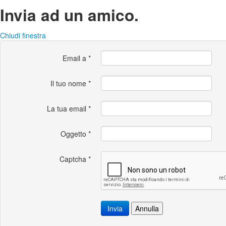
Invia ad un amico.
Chiudi finestra
Email a
*
Il tuo nome
*
La tua email
*
Oggetto
*
Captcha
*
Invia
Annulla